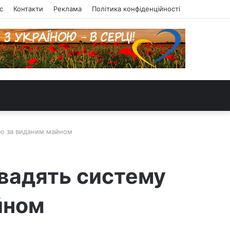
с
Контакти
Реклама
Політика конфіденційності
лю за виданим майном
овадять систему
йном