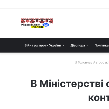
Війна рф проти України
Діаспора
Політика
Головна
/
Авторські 
В Міністерстві
кон