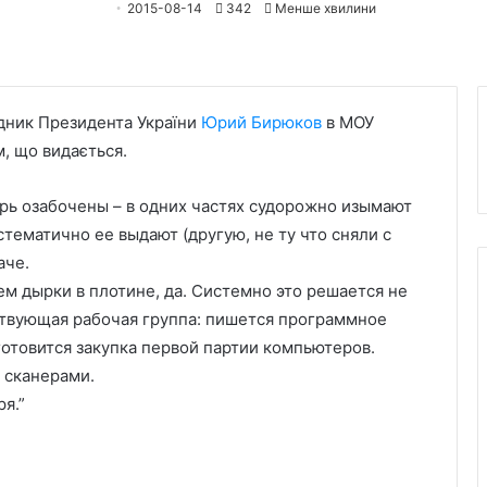
2015-08-14
342
Менше хвилини
адник Президента України
Юрий Бирюков
в МОУ
, що видається.
рь озабочены – в одних частях судорожно изымают
стематично ее выдают (другую, не ту что сняли с
аче.
ем дырки в плотине, да. Системно это решается не
ствующая рабочая группа: пишется программное
отовится закупка первой партии компьютеров.
о сканерами.
я.”