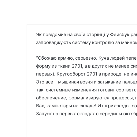
Як повідомив на своїй сторінці у Фейсбук р
запроваджують систему контролю за майном
“Обожаю армию, серьезно. Куча людей тепе
форму из ткани 2701, а в других не менее си
первых). Кругооборот 2701 в природе, не ин
Это все – мышиная возня и затыкание пальц
так, системные изменения готовит соответ
обеспечение, формализируются процессы, г
Вах, кампютэры на складе! И штрих-коды, с
Запуск на первых складах с середины октябр