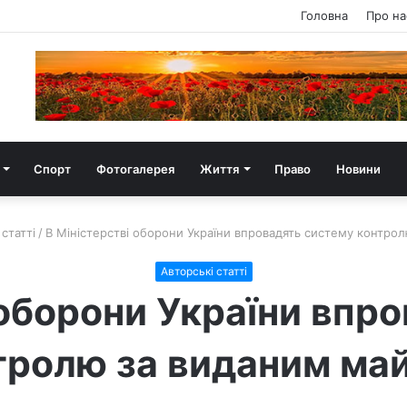
Головна
Про на
Спорт
Фотогалерея
Життя
Право
Новини
статті
/
В Міністерстві оборони України впровадять систему контро
Авторські статті
 оборони України впр
тролю за виданим ма