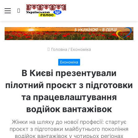
Меню
Пошук
Головна
/
Економіка
Економіка
В Києві презентували
пілотний проєкт з підготовки
та працевлаштування
водійок вантажівок
Жінки на шляху до нової професії: стартує
проєкт з підготовки майбутнього покоління
водійок вантажівок у чотирьох регіонах