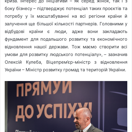
криза. Інтерес до ініціативи – як серед жінок, так і з
боку бізнесу – підтверджує потенціал таких проєктів та
потребу у їх масштабуванні на всі регіони країни й
залучення ще більшої кількості партнерів. Головними у
відбудові країни є люди, адже вони закладають
фундамент для подальшого розвитку та економічного
відновлення нашої держави. Тож маємо створити всі
умови для розвитку людського потенціалу», – зазначив
Олексій Кулеба, Віцепрем’єр-міністр з відновлення
України – Міністр розвитку громад та територій України.