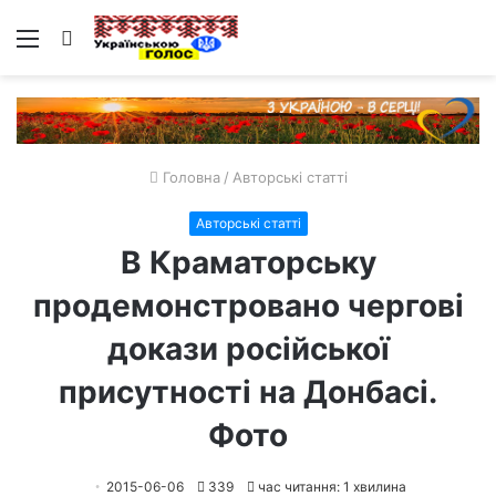
Меню
Пошук
Головна
/
Авторські статті
Авторські статті
В Краматорську
продемонстровано чергові
докази російської
присутності на Донбасі.
Фото
2015-06-06
339
час читання: 1 хвилина