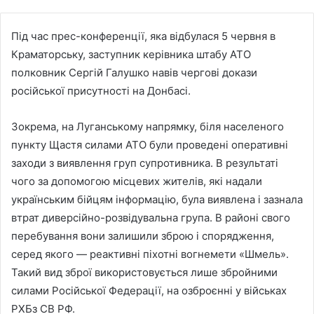
Під час прес-конференції, яка відбулася 5 червня в
Краматорську, заступник керівника штабу АТО
полковник Сергій Галушко навів чергові докази
російської присутності на Донбасі.
Зокрема, на Луганському напрямку, біля населеного
пункту Щастя силами АТО були проведені оперативні
заходи з виявлення груп супротивника. В результаті
чого за допомогою місцевих жителів, які надали
українським бійцям інформацію, була виявлена і зазнала
втрат диверсійно-розвідувальна група. В районі свого
перебування вони залишили зброю і спорядження,
серед якого — реактивні піхотні вогнемети «Шмель».
Такий вид зброї використовується лише збройними
силами Російської Федерації, на озброєнні у військах
РХБз СВ РФ.