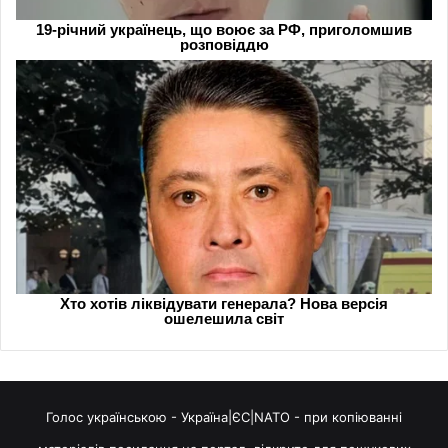
Голос українською - Україна|ЄС|NATO - при копіюванні