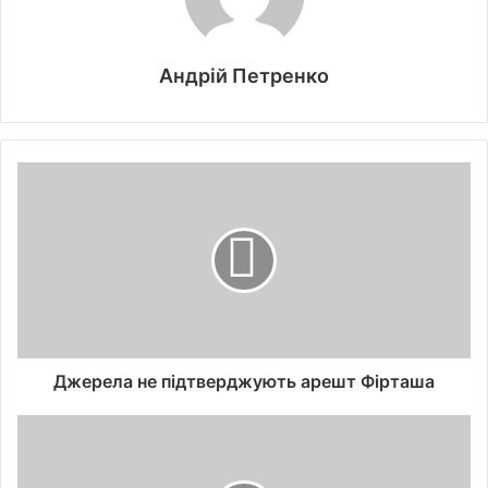
Андрій Петренко
Джерела не підтверджують арешт Фірташа