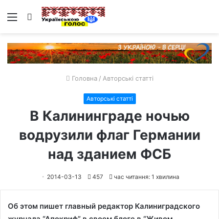
Меню
Пошук
Головна
/
Авторські статті
Авторські статті
В Калининграде ночью
водрузили флаг Германии
над зданием ФСБ
2014-03-13
457
час читання: 1 хвилина
Об этом пишет главный редактор Калиниградского
журнала “Апокриф” в своем блоге в “Живом