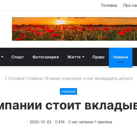
Головна
Про на
Спорт
Фотогалерея
Життя
Право
Новини
Головна
/
Новини
/
В какие компании стоит вкладывать деньги
Новини
мпании стоит вклады
2020-10-23
416
час читання: 1 хвилина