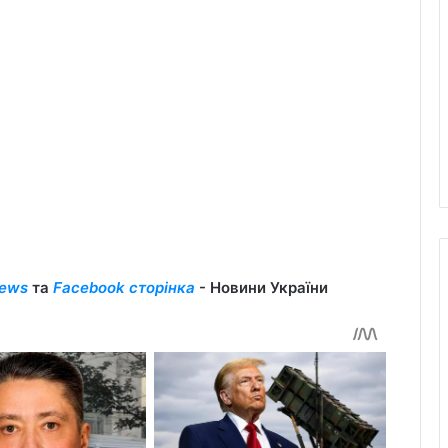
ews
та
Facebook сторінка
- Новини України