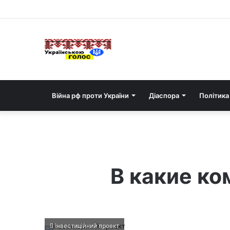
Війна рф проти України
Діаспора
Політика
В какие ко
інвестиційний проект