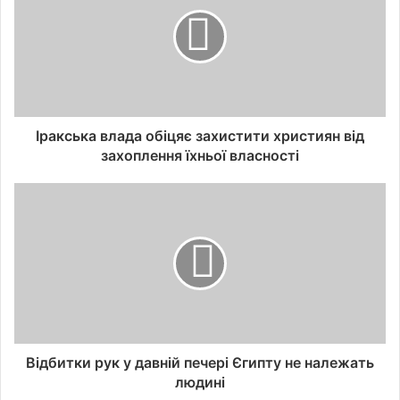
Іракська влада обіцяє захистити християн від
захоплення їхньої власності
Відбитки рук у давній печері Єгипту не належать
людині