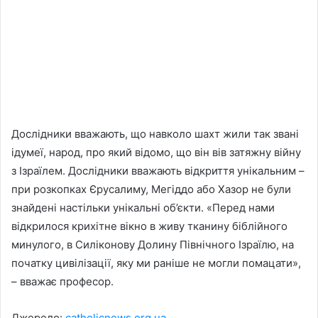
Дослідники вважають, що навколо шахт жили так звані
ідумеї, народ, про який відомо, що він вів затяжну війну
з Ізраїлем. Дослідники вважають відкриття унікальним –
при розкопках Єрусалиму, Мегіддо або Хазор не були
знайдені настільки унікальні об’єкти. «Перед нами
відкрилося крихітне вікно в живу тканину біблійного
минулого, в Силіконову Долину Північного Ізраїлю, на
початку цивілізації, яку ми раніше не могли помацати»,
– вважає професор.
Джерело:
catholicnews.org.ua