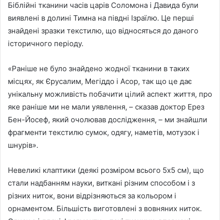
Біблійні тканини часів царів Соломона і Давида були
виявлені в долині Тимна на півдні Ізраїлю. Це перші
знайдені зразки текстилю, що відносяться до даного
історичного періоду.
«Раніше не було знайдено жодної тканини в таких
місцях, як Єрусалим, Мегіддо і Асор, так що це дає
унікальну можливість побачити цілий аспект життя, про
яке раніше ми не мали уявлення, – сказав доктор Ерез
Бен-Йосеф, який очолював дослідження, – ми знайшли
фрагменти текстилю сумок, одягу, наметів, мотузок і
шнурів».
Невеликі клаптики (деякі розміром всього 5х5 см), що
стали надбанням науки, виткані різним способом і з
різних ниток, вони відрізняються за кольором і
орнаментом. Більшість виготовлені з вовняних ниток.