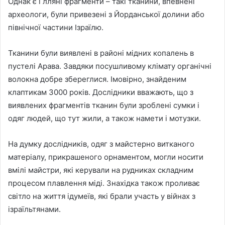
Однак є і лляні фрагменти – такі тканини, впевнені
археологи, були привезені з Йорданської долини або
північної частини Ізраїлю.
Тканини були виявлені в районі мідних копалень в
пустелі Арава. Завдяки посушливому клімату органічні
волокна добре збереглися. Імовірно, знайденим
клаптикам 3000 років. Дослідники вважають, що з
виявлених фрагментів тканин були зроблені сумки і
одяг людей, що тут жили, а також намети і мотузки.
На думку дослідників, одяг з майстерно витканого
матеріалу, прикрашеного орнаментом, могли носити
вмілі майстри, які керували на рудниках складним
процесом плавлення міді. Знахідка також проливає
світло на життя ідумеїв, які брали участь у війнах з
ізраїльтянами.