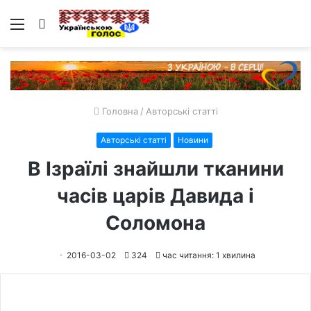
Меню
Пошук
Головна
/
Авторські статті
Авторські статті
Новини
В Ізраїлі знайшли тканини
часів царів Давида і
Соломона
2016-03-02
324
час читання: 1 хвилина