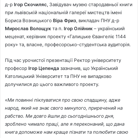
д-р
Ігор Скочиляс,
Завідувач музею стародавньої книги
при львівській національній галереї мистецтв імені
Бориса Возницького
Віра Фриз
, викладач ПНУ д-р
Мирослав Волощук
та п.
Ігор Олійник
– український
меценат, керівник проекту «Галицьке Євангеліє 1144
року» та, власне, професорсько-студентська аудиторія.
Під час урочистої презентації Ректор університету
професор
Ігор Цепенда
зазначив, що Український
Католицький Університет та ПНУ не випадково
долучилися до цього важливого проекту.
«
Ми повинні піклуватися про свою спадщину, адже
народ, який не знає свого минулого, приречений на
рабство. Ми довго йшли до сьогоднішнього дня,
зроблено чимало праці, але я переконаний, що дана
книга допоможе нам краще пізнати та полюбити свою