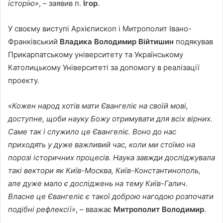
історію»
, – заявив п.
Ігор
.
У своєму виступі Архієпископ і Митрополит Івано-
Франківський
Владика Володимир Війтишин
подякував
Прикарпатському університету та Українському
Католицькому Університеті за допомогу в реалізації
проекту.
«
Кожен народ хотів мати Євангеліє на своїй мові,
доступне, щоби науку Божу отримувати для всіх вірних.
Саме так і служило це Євангеліє. Воно до нас
приходять у дуже важливий час, коли ми стоїмо на
порозі історичних процесів. Наука завжди досліджувала
такі вектори як Київ-Москва, Київ-Константинополь,
але дуже мало є досліджень на тему Київ-Галич.
Власне це Євангеліє є такої доброю нагодою розпочати
подібні рефлексії»
, – вважає
Митрополит Володимир
.