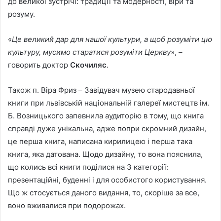
до великої зустрічі: традиції та модерності, віри та
розуму.
«
Це великий дар для нашої культури, а щоб розуміти цю
культуру, мусимо старатися розуміти Церкву
», –
говорить доктор
Скочиляс
.
Також п. Віра Фриз – Завідувач музею стародавньої
книги при львівській національній галереї мистецтв ім.
Б. Возницького запевнила аудиторію в тому, що книга
справді дуже унікальна, адже попри скромний дизайн,
це перша книга, написана кирилицею і перша така
книга, яка датована. Щодо дизайну, то вона пояснила,
що колись всі книги поділися на 3 категорії:
презентаційні, буденні і для особистого користування.
Що ж стосується даного видання, то, скоріше за все,
воно вживалися при подорожах.