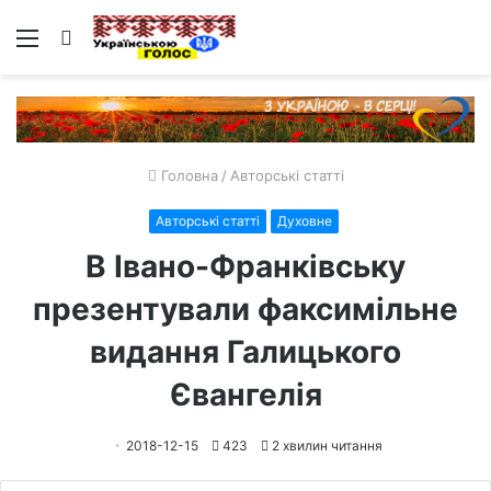
Меню
Пошук
Головна
/
Авторські статті
Авторські статті
Духовне
В Івано-Франківську
презентували факсимільне
видання Галицького
Євангелія
2018-12-15
423
2 хвилин читання