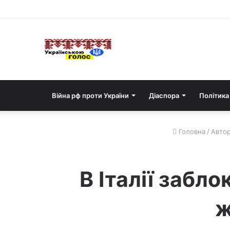
Війна рф проти України
Діаспора
Політика
Головна
/
Автор
В Італії забл
ж