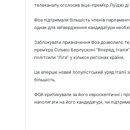
телеканалу оголосив віце-прем’єр Луїджі ді
Фоа підтримали більшість членів парламентс
однак для затвердження кандидатури необхідн
Заблокувати призначення Фоа дозволило те, 
прем’єра Сільвіо Берлусконі “Вперед, Італія
політсили “Ліга” у кількох регіонах країни.
Це вперше новий популістський уряд Італії з
більшість.
ФОА критикували за його євроскептичні і про
наполягати на його кандидатурі, чи підтрим