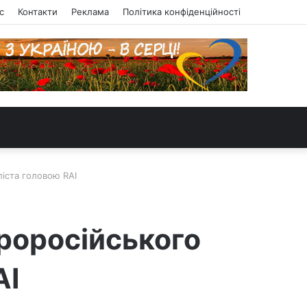
с
Контакти
Реклама
Політика конфіденційності
ліста головою RAI
проросійського
AI