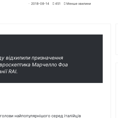
2018-08-14
451
Менше хвилини
еду відхилили призначення
євроскептика Марчелло Фоа
ії RAI.
голови найпопулярнішого серед італійців