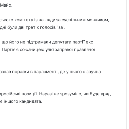
 Майо.
ького комітету із нагляду за суспільним мовником,
і були дві третіх голосів “за”.
що його не підтримали депутати партії екс-
”. Партія є союзницею ультраправої правлячої
азнав поразки в парламенті, де у нього є зручна
російські позиції. Наразі не зрозуміло, чи буде уряд
ає іншого кандидата.