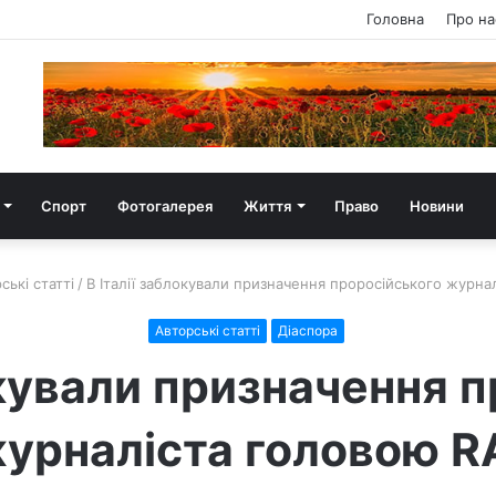
Головна
Про на
Спорт
Фотогалерея
Життя
Право
Новини
ські статті
/
В Італії заблокували призначення проросійського журна
Авторські статті
Діаспора
окували призначення 
урналіста головою R