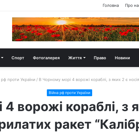
Головна
Про на
Спорт
Фотогалерея
Життя
Право
Новини
 рф проти України
/
В Чорному морі 4 ворожі кораблі, з яких 2 є носі
Війна рф проти України
 4 ворожі кораблі, з я
рилатих ракет “Каліб