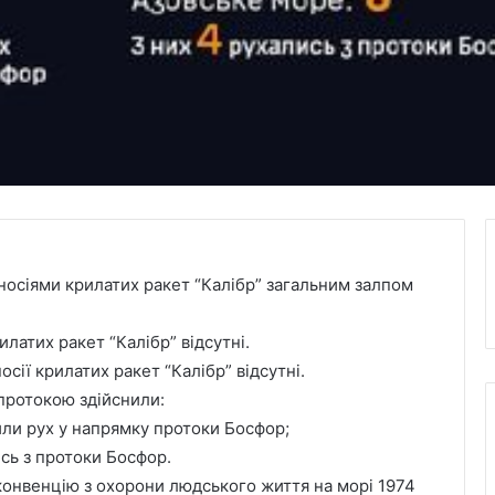
 носіями крилатих ракет “Калібр” загальним залпом
илатих ракет “Калібр” відсутні.
ії крилатих ракет “Калібр” відсутні.
протокою здійснили:
или рух у напрямку протоки Босфор;
ись з протоки Босфор.
онвенцію з охорони людського життя на морі 1974