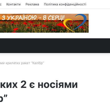
с
Контакти
Реклама
Політика конфіденційності
ями крилатих ракет “Калібр”
ких 2 є носіями
р”