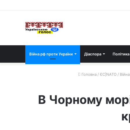
Війна рф проти України
Діаспора
Політика
Головна
/
ЄС|NATO
/
Війна
В Чорному морі
к