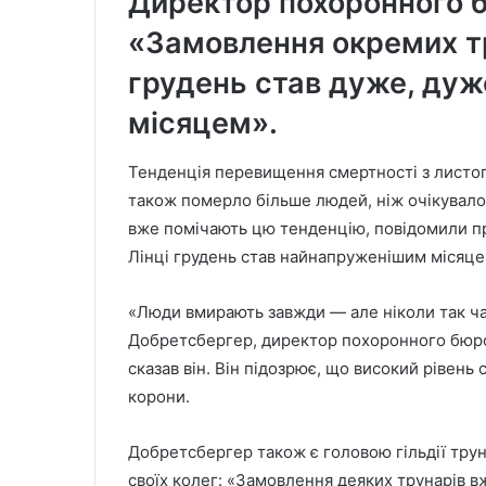
Директор похоронного 
«Замовлення окремих т
грудень став дуже, ду
місяцем».
Тенденція перевищення смертності з листопа
також померло більше людей, ніж очікувалос
вже помічають цю тенденцію, повідомили пре
Лінці грудень став найнапруженішим місяцем
«Люди вмирають завжди — але ніколи так ча
Добретсбергер, директор похоронного бюро 
сказав він. Він підозрює, що високий рівень 
корони.
Добретсбергер також є головою гільдії труна
своїх колег: «Замовлення деяких трунарів 