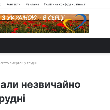
с
Контакти
Реклама
Політика конфіденційності
агато смертей у грудні
вали незвичайно
рудні