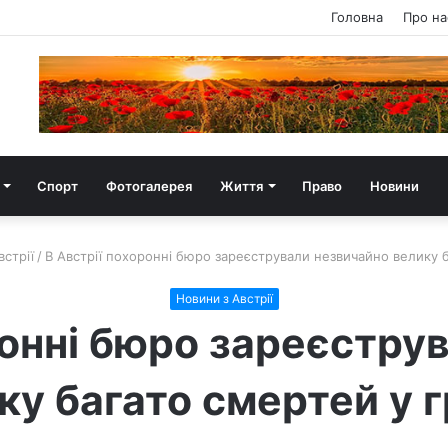
Головна
Про на
Спорт
Фотогалерея
Життя
Право
Новини
встрії
/
В Австрії похоронні бюро зареєстрували незвичайно велику б
Новини з Австрії
ронні бюро зареєстру
ку багато смертей у г