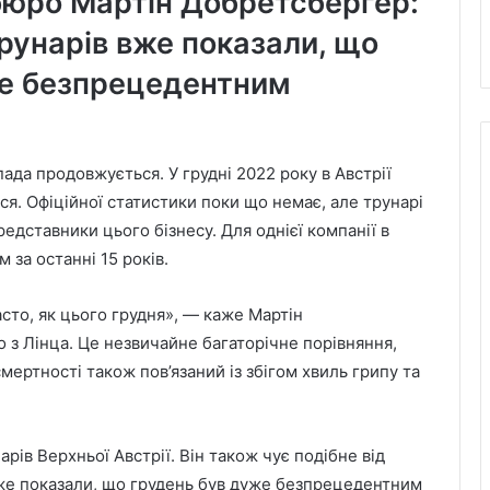
бюро Мартін Добретсбергер:
рунарів вже показали, що
же безпрецедентним
да продовжується. У грудні 2022 року в Австрії
я. Офіційної статистики поки що немає, але трунарі
дставники цього бізнесу. Для однієї компанії в
 за останні 15 років.
сто, як цього грудня», — каже Мартін
з Лінца. Це незвичайне багаторічне порівняння,
смертності також пов’язаний із збігом хвиль грипу та
рів Верхньої Австрії. Він також чує подібне від
вже показали, що грудень був дуже безпрецедентним