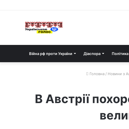
Війна рф проти України
Діаспора
Політика
Головна
/
Новини з А
В Австрії похо
вели