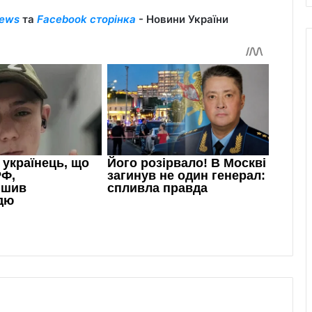
ews
та
Facebook сторінка
- Новини України