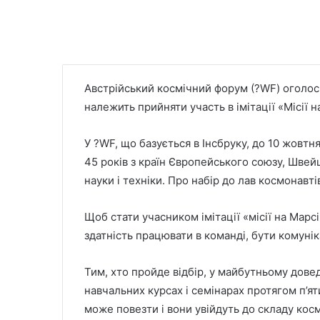
Австрійський космічний форум (?WF) оголоси
належить прийняти участь в імітації «Місії н
У ?WF, що базується в Інсбруку, до 10 жовтня 
45 років з країн Європейського союзу, Швейца
науки і техніки. Про набір до лав космонавт
Щоб стати учасником імітації «місії на Марс
здатність працювати в команді, бути комуніка
Тим, хто пройде відбір, у майбутньому дове
навчальних курсах і семінарах протягом п’я
може повезти і вони увійдуть до складу космо