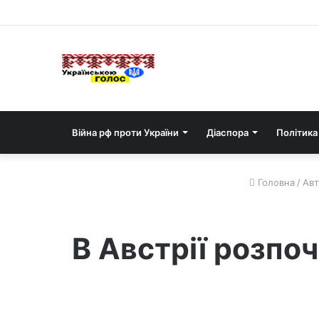
Війна рф проти України
Діаспора
Політика
Головна
/
Авт
В Австрії розпо