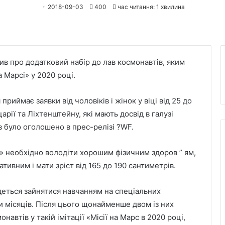
2018-09-03
400
час читання: 1 хвилина
в про додатковий набір до лав космонавтів, яким
а Марсі» у 2020 році.
приймає заявки від чоловіків і жінок у віці від 25 до
рії та Ліхтенштейну, які мають досвід в галузі
ів було оголошено в прес-релізі ?WF.
і» необхідно володіти хорошим фізичним здоров ” ям,
тивним і мати зріст від 165 до 190 сантиметрів.
деться зайнятися навчанням на спеціальних
ти місяців. Після цього щонайменше двом із них
навтів у такій імітації «Місії на Марс в 2020 році,