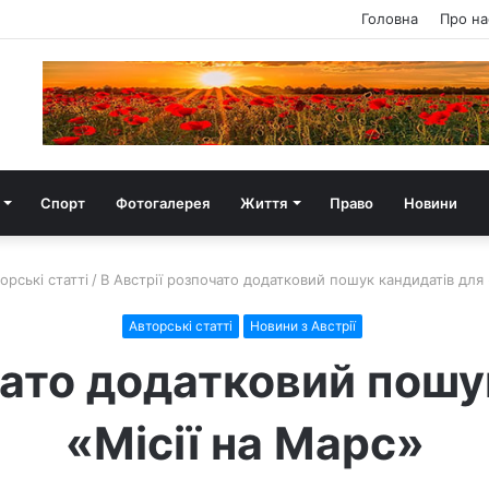
Головна
Про на
Спорт
Фотогалерея
Життя
Право
Новини
орські статті
/
В Австрії розпочато додатковий пошук кандидатів для 
Авторські статті
Новини з Австрії
чато додатковий пошу
«Місії на Марс»