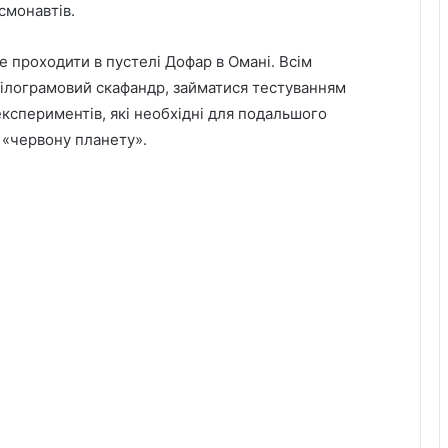
смонавтів.
де проходити в пустелі Дофар в Омані. Всім
ілограмовий скафандр, займатися тестуванням
кспериментів, які необхідні для подальшого
 «червону планету».