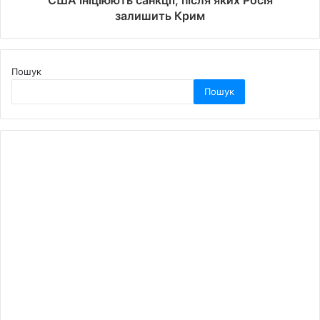
США ініціюють санкції, після яких Росія
залишить Крим
Пошук
Пошук