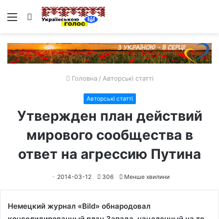
Меню
Пошук
Головна
/
Авторські статті
Авторські статті
Утвержден план действий
мирового сообщества в
ответ на агрессию Путина
2014-03-12
306
Менше хвилини
Немецкий журнал «Bild» обнародовал
консолидированный план Запада, нацеленный на то,