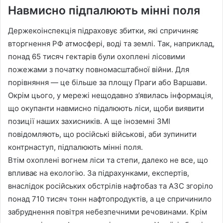
Навмисно підпалюють мінні поля
Держекоінспекція підраховує збитки, які спричиняє
вторгнення РФ атмосфері, воді та землі. Так, наприклад,
понад 65 тисяч гектарів були охоплені лісовими
пожежами з початку повномасштабної війни. Для
порівняння — це більше за площу Праги або Варшави.
Окрім цього, у мережі нещодавно з’явилась інформація,
що окупанти навмисно підалюють ліси, щоби виявити
позиції наших захисників. А ще іноземні ЗМІ
повідомляють, що російські військові, аби зупинити
контрнаступ, підпалюють мінні поля.
Втім охоплені вогнем ліси та степи, далеко не все, що
впливає на екологію. За підрахунками, експертів,
внаслідок російських обстрілів нафтобаз та АЗС згоріло
понад 710 тисяч тонн нафтопродуктів, а це спричинило
забруднення повітря небезпечними речовинами. Крім