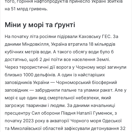
того, горіння нафтопродуктів принесло Україні збитків
на 51 млрд гривень.
Міни у морі та ґрунті
На початку літа росіяни підірвали Каховську ГЕС. За
даними Міндовкілля, Україна втратила 18 мільярдів
кубічних метрів води. А такого обсягу води було б
достатньо, щоб 2 дні поїти все населення Землі.
Через терористичні дії ворога у Чорному морі загинули
близько 1000 дельфінів. А один із найстаріших
заповідників України — Чорноморський біосферний
заповідник — забруднили пальне та уламки ракет. Але у
морі є ще один вид смертельної небезпеки, який
загрожує тваринам і людям. За даними начальниці
пресцентру Сил оборони Півдня Наталії Гуменюк, з
початку 2023 року в акваторії Чорного моря Одеської
та Миколаївської областей зафіксували детонування 32