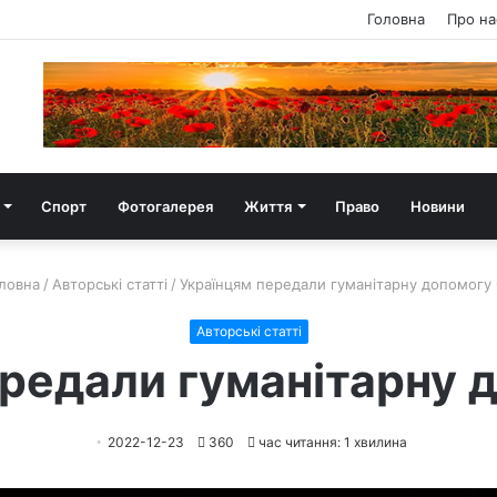
Головна
Про на
Спорт
Фотогалерея
Життя
Право
Новини
ловна
/
Авторські статті
/
Українцям передали гуманітарну допомогу
Авторські статті
ередали гуманітарну 
2022-12-23
360
час читання: 1 хвилина