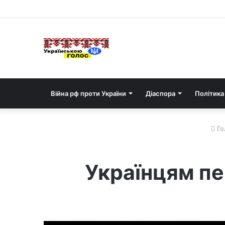
Війна рф проти України
Діаспора
Політика
Го
Українцям п