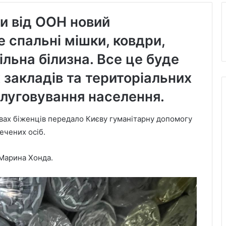
и від ООН новий
 спальні мішки, ковдри,
льна білизна. Все це буде
 закладів та територіальних
слуговування населення.
вах біженців передало Києву гуманітарну допомогу
ечених осіб.
Марина Хонда.