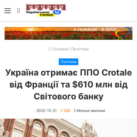
Меню
Пошук
Головна
/
Політика
Політика
Україна отримає ППО Crotale
від Франції та $610 млн від
Світового банку
2022-12-21
586
Менше хвилини