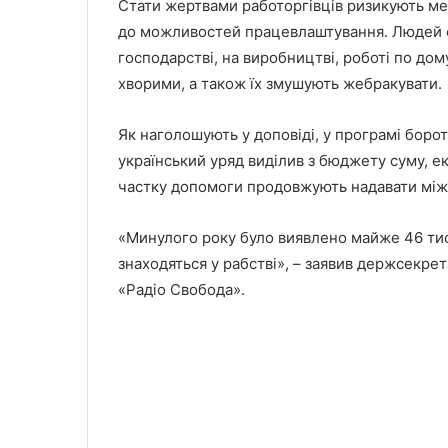
Стати жертвами работоргівців ризикують ме
до можливостей працевлаштування. Людей ек
господарстві, на виробництві, роботі по дом
хворими, а також їх змушують жебракувати.
Як наголошують у доповіді, у програмі боро
український уряд виділив з бюджету суму, е
частку допомоги продовжують надавати між
«Минулого року було виявлено майже 46 тис.
знаходяться у рабстві», – заявив держсекре
«Радіо Свобода».