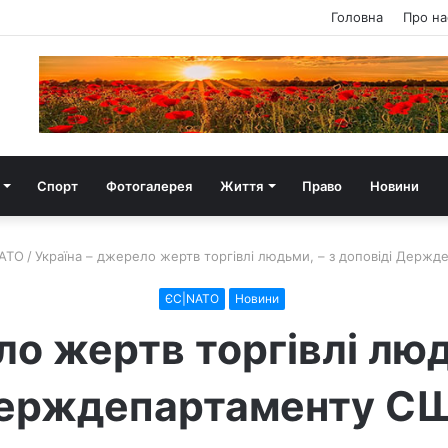
Головна
Про на
Спорт
Фотогалерея
Життя
Право
Новини
ATO
/
Україна – джерело жертв торгівлі людьми, – з доповіді Держ
ЄС|NATO
Новини
о жертв торгівлі люд
ерждепартаменту С