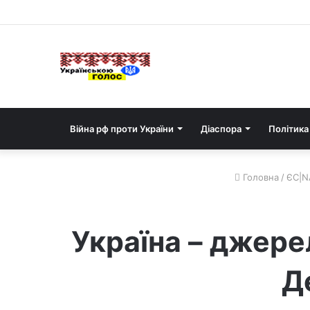
Війна рф проти України
Діаспора
Політика
Головна
/
ЄС|N
Україна – джерел
Д