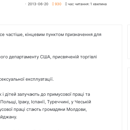
2013-06-20
930
час читання: 1 хвилина
все частіше, кінцевим пунктом призначення для
ного департаменту США, присвяченій торгівлі
сексуальної експлуатації.
к і дітей залучають до примусової праці та
ольщі, Іраку, Іспанії, Туреччині, у Чеській
мусової праці стають громадяни Молдови,
айджану.