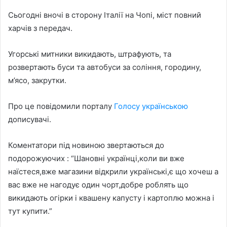
Сьогодні вночі в сторону Італії на Чопі, міст повний
харчів з передач.
Угорські митники викидають, штрафують, та
розвертають буси та автобуси за соління, городину,
м’ясо, закрутки.
Про це повідомили порталу
Голосу українською
дописувачі.
Коментатори під новиною звертаються до
подорожуючих : “Шановні українці,коли ви вже
наїстеся,вже магазини відкрили українські,є що хочеш а
вас вже не нагодує один чорт,добре роблять що
викидають огірки і квашену капусту і картоплю можна і
тут купити.”