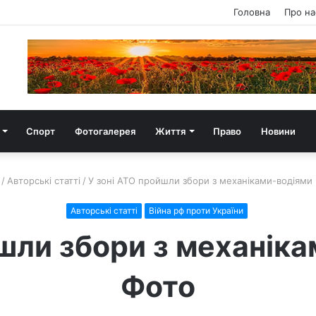
Головна
Про на
Спорт
Фотогалерея
Життя
Право
Новини
/
Авторські статті
/
У зоні АТО пройшли збори з механіками-водіями
Авторські статті
Війна рф проти України
шли збори з механік
Фото