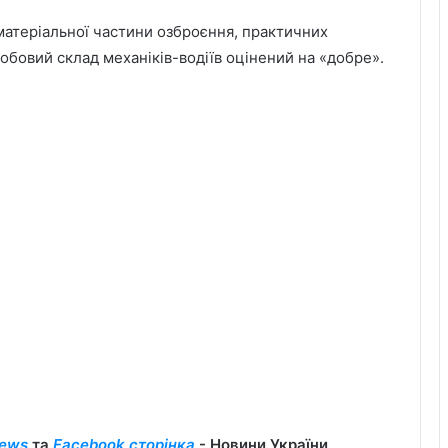
 матеріальної частини озброєння, практичних
собовий склад механіків-водіїв оцінений на «добре».
ews
та
Facebook сторінка
- Новини України