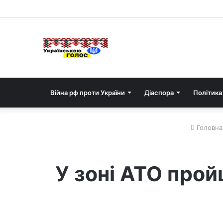
Війна рф проти України
Діаспора
Політика
Головна
У зоні АТО прой