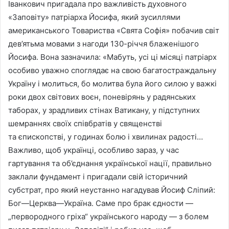
Іванкович пригадала про важливість духовного
«Заповіту» патріарха Йосифа, який зусиллями
американського Товариства «Свята Софія» побачив світ
дев’ятьма мовами з нагоди 130-річчя блаженішого
Йосифа. Вона зазначила: «Мабуть, усі ці місяці патріарх
особиво уважно споглядає на свою багатостраждальну
Україну і молиться, бо молитва була його силою у важкі
роки двох світових воєн, поневірянь у радянських
таборах, у зрадливих стінах Ватикану, у підступних
шемраннях своїх співбратів у священстві
та єпископстві, у годинах болю і хвилинах радості…
Важливо, щоб українці, особливо зараз, у час
гартування та об’єднання української нації, правильно
заклали фундамент і пригадали свій історичний
субстрат, про який неустанно нагадував Йосиф Сліпий:
Бог—Церква—Україна. Саме про брак єдности —
„первородного гріха“ українського народу — з болем