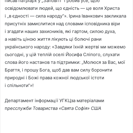
писав патріарх у „Заповіті“ і робив усе, щоб
освідомлювати людей, що єдність — це воля Христа
і „в єдності — сила народу“». Ірина Іванкович закликала
присутніх замислитися над словами ісповідника віри
і згадати наших захисників, які гартом, силою духа,
а навіть ціною життя лікують ці болючі рани
українського народу: «Завдяки їхній жертві ми можемо
сьогодні, у цій теплій оселі Йосифа Сліпого, слухати
слова його настанов та підтримки: „Молюся за Вас, мої
Браття, і прошу Бога, щоб дав вам силу боронити
природні і Божі права кожної людської істоти
і спільноти“»!
Департамент інформації УГКЦза матеріалами
п
ресслужби Товариства «Свята Софія» США