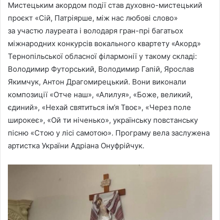
Мистецьким акордом події став духовно-мистецький
проєкт «Сій, Патріярше, між нас любові слово»
за участю лауреата і володаря гран-прі багатьох
міжнародних конкурсів вокального квартету «Акорд»
Тернопільської обласної філармонії у такому складі:
Володимир Футорський, Володимир Гапій, Ярослав
Якимчук, Антон Драгомирецький. Вони виконали
композиції «Отче наш», «Алилуя», «Боже, великий,
єдиний», «Нехай святиться ім’я Твоє», «Через поле
широкеє», «Ой ти ніченько», українську повстанську
пісню «Стою у лісі самотою». Програму вела заслужена
артистка України Адріана Онуфрійчук.