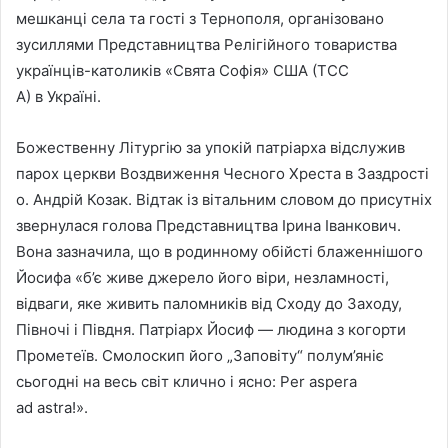
мешканці села та гості з Тернополя, організовано
зусиллями Представництва Релігійного товариства
українців-католиків «Свята Софія» США (ТСС
А) в Україні.
Божественну Літургію за упокій патріарха відслужив
парох церкви Воздвиження Чесного Хреста в Заздрості
о. Андрій Козак. Відтак із вітальним словом до присутніх
звернулася голова Представництва Ірина Іванкович.
Вона зазначила, що в родинному обійсті блаженнішого
Йосифа «б’є живе джерело його віри, незламності,
відваги, яке живить паломників від Сходу до Заходу,
Півночі і Півдня. Патріарх Йосиф — людина з когорти
Прометеїв. Смолоскип його „Заповіту“ полум’яніє
сьогодні на весь світ клично і ясно: Per aspera
ad astra!».