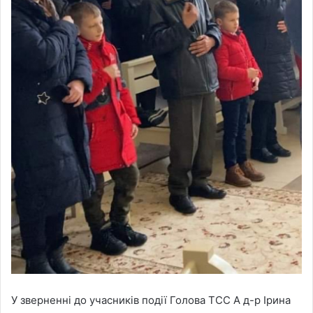
У зверненні до учасників події Голова ТСС А д-р Ірина