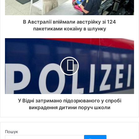
В Австралії впіймали австрійку зі 124
пакетиками кокаїну в шлунку
У Відні затримано підозрюваного у спробі
викрадення дитини поруч школи
Пошук