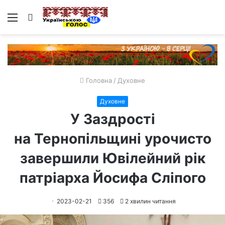
Меню
Пошук
Головна
/
Духовне
Духовне
У Заздрості
на Тернопільщині урочисто
завершили Ювілейний рік
патріарха Йосифа Сліпого
2023-02-21
356
2 хвилин читання