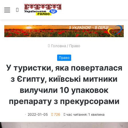
Меню
Пошук
Головна
/
Право
Право
У туристки, яка поверталася
з Єгипту, київські митники
вилучили 10 упаковок
препарату з прекурсорами
2022-01-05
726
час читання: 1 хвилина