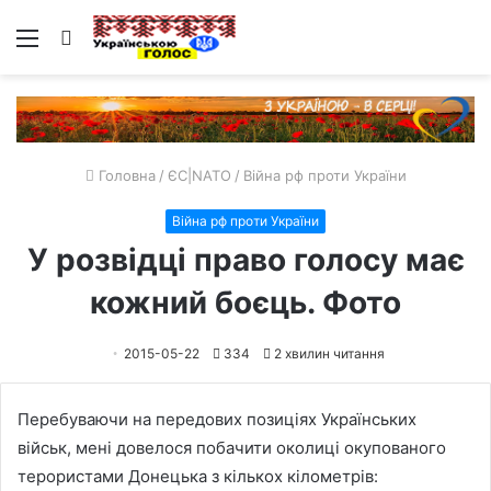
Меню
Пошук
Головна
/
ЄС|NATO
/
Війна рф проти України
Війна рф проти України
У розвідці право голосу має
кожний боєць. Фото
2015-05-22
334
2 хвилин читання
Перебуваючи на передових позиціях Українських
військ, мені довелося побачити околиці окупованого
терористами Донецька з кількох кілометрів: