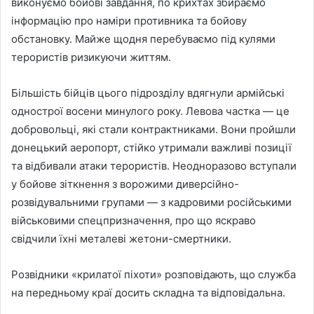
виконуємо бойові завдання, по крихтах збираємо
інформацію про наміри противника та бойову
обстановку. Майже щодня перебуваємо під кулями
терористів ризикуючи життям.
Більшість бійців цього підрозділу вдягнули армійські
однострої восени минулого року. Левова частка — це
добровольці, які стали контрактниками. Вони пройшли
донецький аеропорт, стійко утримали важливі позиції
та відбивали атаки терористів. Неодноразово вступали
у бойове зіткнення з ворожими диверсійно-
розвідувальними групами — з кадровими російськими
військовими спецпризначення, про що яскраво
свідчили їхні металеві жетони-смертники.
Розвідники «крилатої піхоти» розповідають, що служба
на передньому краї досить складна та відповідальна.