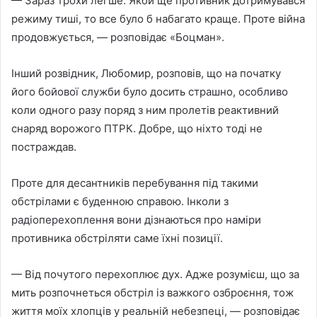
— Зараз трохи легше. Якби ще противник дотримувався
режиму тиші, то все було б набагато краще. Проте війна
продовжується, — розповідає «Боцман».
Інший розвідник, Любомир, розповів, що на початку
його бойової служби було досить страшно, особливо
коли одного разу поряд з ним пролетів реактивний
снаряд ворожого ПТРК. Добре, що ніхто тоді не
постраждав.
Проте для десантників перебування під такими
обстрілами є буденною справою. Інколи з
радіоперехоплення вони дізнаються про наміри
противника обстріляти саме їхні позиції.
— Від почутого перехоплює дух. Адже розумієш, що за
мить розпочнеться обстріл із важкого озброєння, тож
життя моїх хлопців у реальній небезпеці, — розповідає