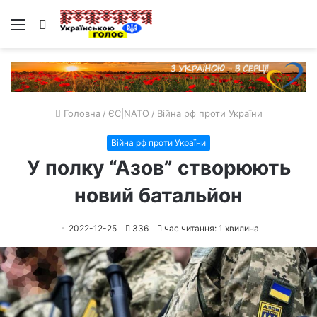
Меню
Пошук
Головна
/
ЄС|NATO
/
Війна рф проти України
Війна рф проти України
У полку “Азов” створюють
новий батальйон
2022-12-25
336
час читання: 1 хвилина