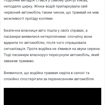
Подібний випадок стався у самому центрі Києва,
неподалік цирку. Жінка-водій припаркувала свій
червоний автомобіль таким чином, що трамвай не мав
можливості проїзду коліями.
Безпечна власниця авто пішла у своїх справах, а
пасажири виявилися нетерплячими: спочатку вони
вдарили по автомобілю, після чого спрацювала
сигналізація. Проте водійка не з’явився на звуки сирени.
Тоді пасажири власноруч пересунули автомобіль, який
заважав трамваю.
Виявилося, що водійка трамвая сиділа в салоні та
спокійно спостерігала за перенесенням автомобіля.