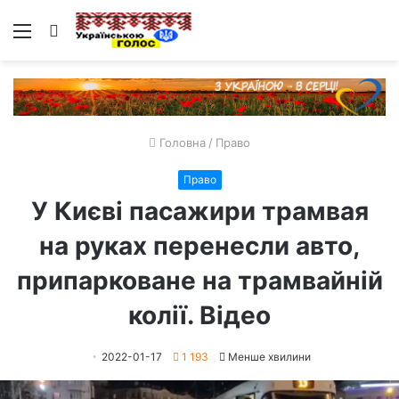
Меню
Пошук
Головна
/
Право
Право
У Києві пасажири трамвая
на руках перенесли авто,
припарковане на трамвайній
колії. Відео
2022-01-17
1 193
Менше хвилини