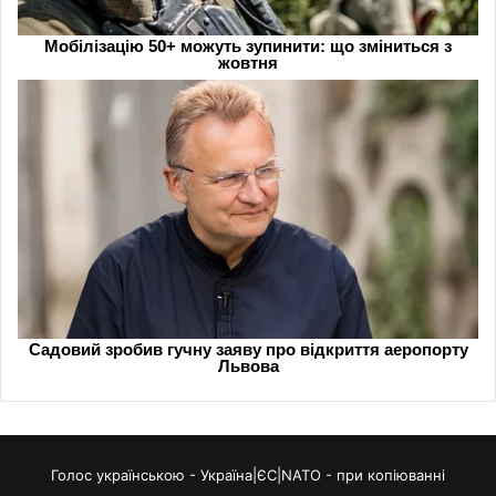
Голос українською - Україна|ЄС|NATO - при копіюванні