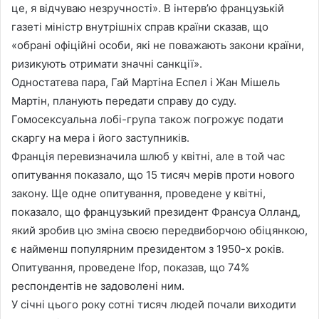
це, я відчуваю незручності». В інтерв’ю французькій
газеті міністр внутрішніх справ країни сказав, що
«обрані офіційні особи, які не поважають закони країни,
ризикують отримати значні санкції».
Одностатева пара, Гай Мартіна Еспел і Жан Мішель
Мартін, планують передати справу до суду.
Гомосексуальна лобі-група також погрожує подати
скаргу на мера і його заступників.
Франція перевизначила шлюб у квітні, але в той час
опитування показало, що 15 тисяч мерів проти нового
закону. Ще одне опитування, проведене у квітні,
показало, що французький президент Франсуа Олланд,
який зробив цю зміна своєю передвиборчою обіцянкою,
є найменш популярним президентом з 1950-х років.
Опитування, проведене Ifop, показав, що 74%
респондентів не задоволені ним.
У січні цього року сотні тисяч людей почали виходити