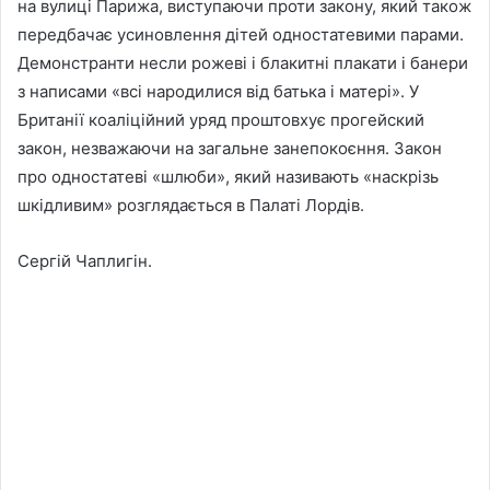
на вулиці Парижа, виступаючи проти закону, який також
передбачає усиновлення дітей одностатевими парами.
Демонстранти несли рожеві і блакитні плакати і банери
з написами «всі народилися від батька і матері». У
Британії коаліційний уряд проштовхує прогейский
закон, незважаючи на загальне занепокоєння. Закон
про одностатеві «шлюби», який називають «наскрізь
шкідливим» розглядається в Палаті Лордів.
Сергій Чаплигін.