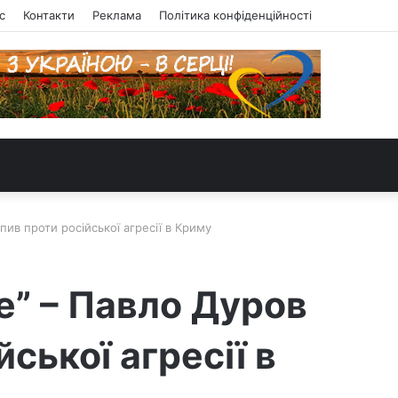
с
Контакти
Реклама
Політика конфіденційності
пив проти російської агресії в Криму
е” – Павло Дуров
ської агресії в