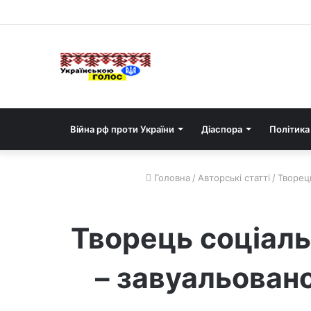
Війна рф проти України
Діаспора
Політика
Головна
/
Авторські статті
/
Творець
Творець соціаль
– завуальовано