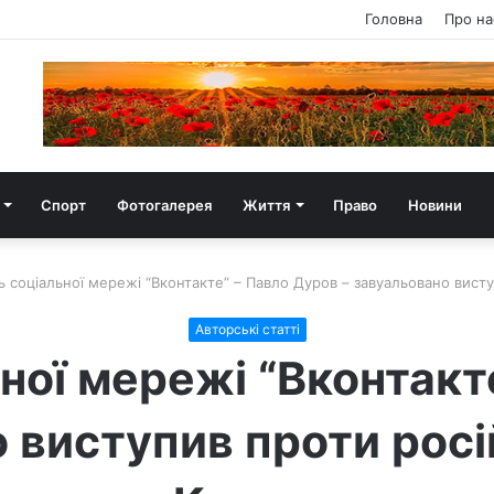
Головна
Про на
Спорт
Фотогалерея
Життя
Право
Новини
 соціальної мережі “Вконтакте” – Павло Дуров – завуальовано висту
Авторські статті
ної мережі “Вконтакт
 виступив проти росій