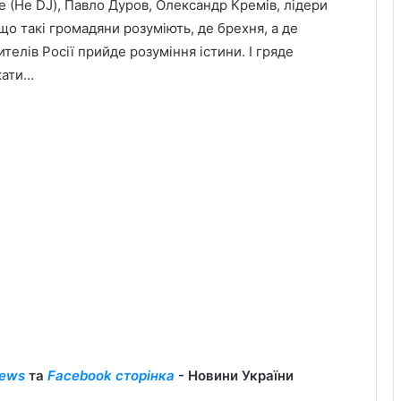
 (Не DJ), Павло Дуров, Олександр Кремів, лідери
що такі громадяни розуміють, де брехня, а де
телів Росії прийде розуміння істини. І гряде
кати…
ews
та
Facebook сторінка
- Новини України