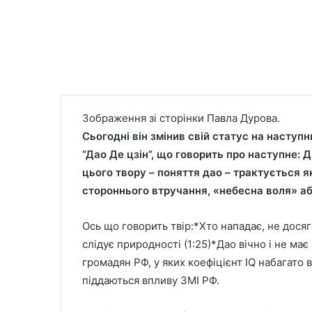
Зображення зі сторінки Павла Дурова.
Сьогодні він змінив свій статус на наступни
“Дао Де цзін”, що говорить про наступне: 
цього твору – поняття дао – трактується 
стороннього втручання, «небесна воля» аб
Ось що говорить твір:*Хто нападає, не досяга
слідує природності (1:25)*Дао вічно і не має 
громадян РФ, у яких коефіцієнт IQ набагато
піддаються впливу ЗМІ РФ.