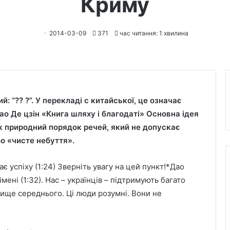
Криму
2014-03-09
371
час читання: 1 хвилина
й: “?? ?”. У перекладі c китайської, це означає
Дао Де цзін «Книга шляху і благодаті» Основна ідея
як природний порядок речей, який не допускає
о «чисте небуття».
є успіху (1:24) Зверніть увагу на цей пункт!*Дао
імені (1:32). Нас – українців – підтримують багато
 вище середнього. Ці люди розумні. Вони не