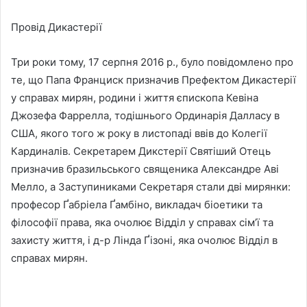
Провід Дикастерії
Три роки тому, 17 серпня 2016 р., було повідомлено про
те, що Папа Франциск призначив Префектом Дикастерії
у справах мирян, родини і життя єпископа Кевіна
Джозефа Фаррелла, тодішнього Ординарія Далласу в
США, якого того ж року в листопаді ввів до Колегії
Кардиналів. Секретарем Дикстерії Святіший Отець
призначив бразильського священика Александре Аві
Мелло, а Заступиниками Секретаря стали дві мирянки:
професор Ґабріела Ґамбіно, викладач біоетики та
філософії права, яка очолює Відділ у справах сім’ї та
захисту життя, і д-р Лінда Ґізоні, яка очолює Відділ в
справах мирян.