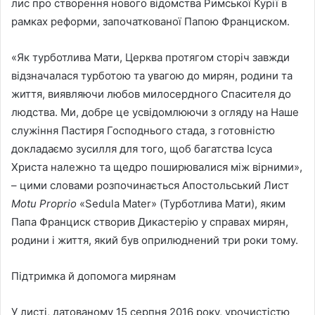
лис про створення нового відомства Римської Курії в
рамках реформи, започаткованої Папою Франциском.
«Як турботлива Мати, Церква протягом сторіч завжди
відзначалася турботою та увагою до мирян, родини та
життя, виявляючи любов милосердного Спасителя до
людства. Ми, добре це усвідомлюючи з огляду на Наше
служіння Пастиря Господнього стада, з готовністю
докладаємо зусилля для того, щоб багатства Ісуса
Христа належно та щедро поширювалися між вірними»,
– цими словами розпочинається Апостольський Лист
Motu Proprio
«Sedula Mater» (Турботлива Мати), яким
Папа Франциск створив Дикастерію у справах мирян,
родини і життя, який був оприлюднений три роки тому.
Підтримка й допомога мирянам
У листі, датованому 15 серпня 2016 року, урочистістю