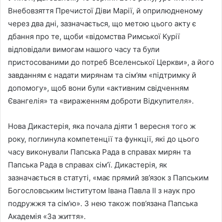
Внебовзяття Пречистої Діви Марії, й оприлюдненому
через два дні, зазначається, що метою цього акту є
дбання про те, щоби «відомства Римської Курії
відповідали вимогам нашого часу та були
пристосованими до потреб Вселенської Церкви», а його
завданням є надати мирянам та сім’ям «підтримку й
допомогу», щоб вони були «активним свідченням
Євангелія» та «вираженням доброти Відкупителя».
Нова Дикастерія, яка почала діяти 1 вересня того ж
року, поглинула компетенції та функції, які до цього
часу виконували Папська Рада в справах мирян та
Папська Рада в справах сім’ї. Дикастерія, як
зазначається в статуті, «має прямий зв’язок з Папським
Богословським Інститутом Івана Павла ІІ з наук про
подружжя та сім’ю». З нею також пов’язана Папська
Академія «За життя».