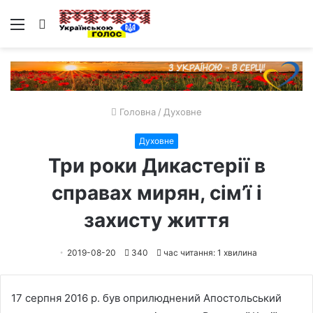
Меню
Пошук
Головна
/
Духовне
Духовне
Три роки Дикастерії в
справах мирян, сім’ї і
захисту життя
2019-08-20
340
час читання: 1 хвилина
17 серпня 2016 р. був оприлюднений Апостольський