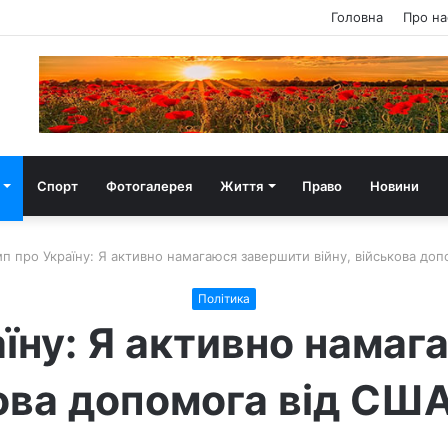
Головна
Про на
Спорт
Фотогалерея
Життя
Право
Новини
п про Україну: Я активно намагаюся завершити війну, військова до
Політика
їну: Я активно нама
кова допомога від С