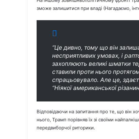
На іншому зовнішньополітичному фронті Тра
зможе залишитися при владі (Нагадаємо, інт
“Це дивно, тому що він залиш
несприятливих умовах, і рапт
захоплюють великі шматки тер
ставили проти нього протягом 
спрацьовувало. Але це, здаєть
“Ніякої американської різани
Відповідаючи на запитання про те, що він х
нього, Трамп порівняв їх зі своїми найпалкі
передвиборчої риторики.