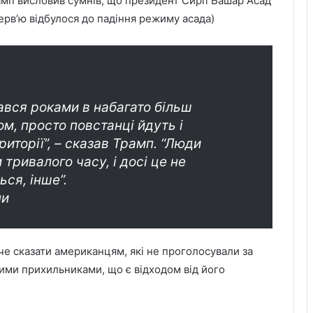
мп висловив сумнів, що президент Сирії Башар Асад
ерв’ю відбулося до падіння режиму асада)
ався роками в набагато більш
ом, просто повстанці йдуть і
иторії”, – сказав Трамп. “Люди
тривалого часу, і досі це не
ся, інше”.
ни
оче сказати американцям, які не проголосували за
шими прихильниками, що є відходом від його