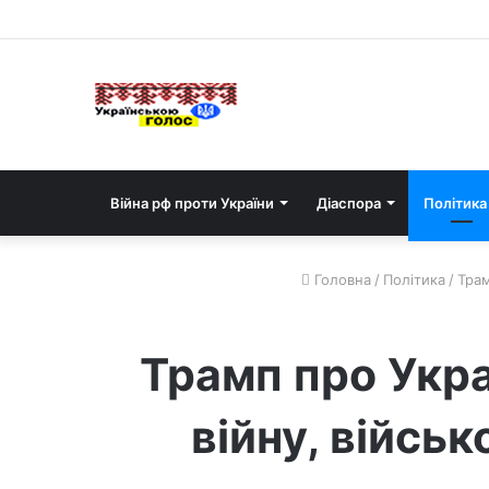
Війна рф проти України
Діаспора
Політика
Головна
/
Політика
/
Трам
Трамп про Укра
війну, війсь