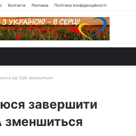
с
Контакти
Реклама
Політика конфіденційності
помога від США зменшиться
гаюся завершити
ША зменшиться