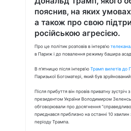
Дональд Трамп, якого 
пояснив, на яких умова
а також про свою підтри
російською агресією.
Про це політик розповів в інтерв’ю
телекана
в Париж і до повалення режиму башира асада
В п’ятницю після інтерв’ю
Трамп вилетів до 
Паризької Богоматері, який був зруйновани
Після прибуття він провів приватну зустріч
президентом України Володимиром Зеленськ
обговорювали про досягнення “справедливого
приєднався приблизно на останні 10 хвилин 
періоду Трампа.