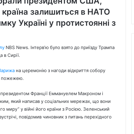
обрали президентом США,
х країна залишиться в НАТО
мку Україні у протистоянні з
лу
NBS News. Інтерв’ю було взято до приїзду Трампа
 в Сирії.
Парижа
на церемонію з нагоди відкриття собору
й пожежею.
 з президентом Франції Еммануелем Макроном і
им, який написав у соціальних мережах, що вони
 миру” у війні його країни з Росією. Зеленський
зустрічі, повідомив чиновник з питань перехідного