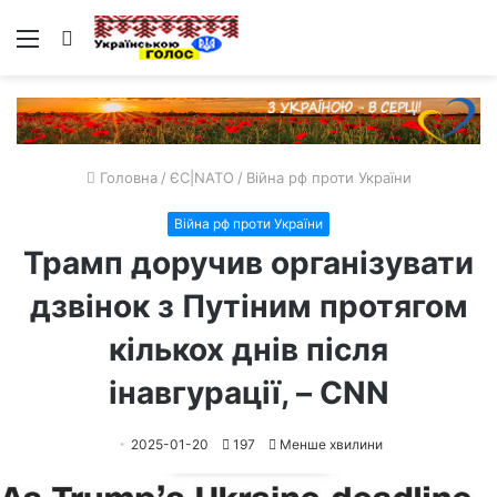
Меню
Пошук
Головна
/
ЄС|NATO
/
Війна рф проти України
Війна рф проти України
Трамп доручив організувати
дзвінок з Путіним протягом
кількох днів після
інавгурації, – CNN
2025-01-20
197
Менше хвилини