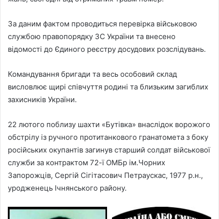
За даним фактом проводиться перевірка військовою
службою правопорядку ЗС України та внесено
відомості до Єдиного реєстру досудових розслідувань.
Командування бригади та весь особовий склад
висловлює щирі співчуття родині та близьким загиблих
захисників України.
22 лютого поблизу шахти «Бутівка» внаслідок ворожого
обстрілу із ручного протитанкового гранатомета з боку
російських окупантів загинув старший солдат військової
служби за контрактом 72-ї ОМБр ім.Чорних
Запорожців, Сергій Сігітасович Петраускас, 1977 р.н.,
уродженець Ічнянського району.