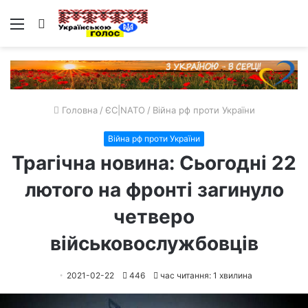
Меню
Пошук
Головна
/
ЄС|NATO
/
Війна рф проти України
Війна рф проти України
Трагічна новина: Сьогодні 22
лютого на фронті загинуло
четверо
військовослужбовців
2021-02-22
446
час читання: 1 хвилина