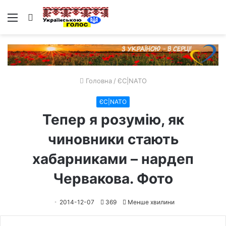
Меню
Пошук
Головна
/
ЄС|NATO
ЄС|NATO
Тепер я розумію, як
чиновники стають
хабарниками – нардеп
Червакова. Фото
2014-12-07
369
Менше хвилини