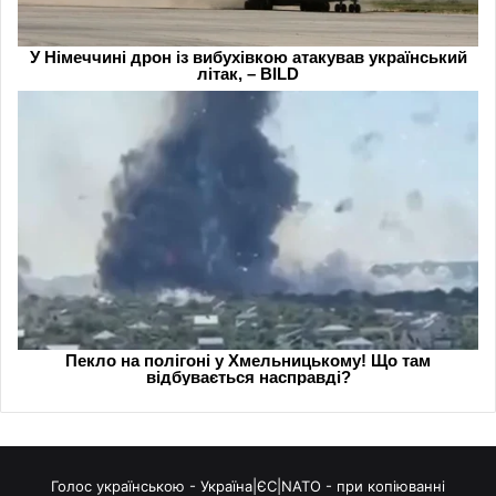
Голос українською - Україна|ЄС|NATO - при копіюванні