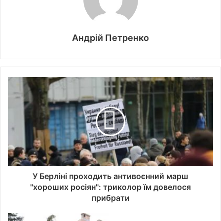
Андрій Петренко
У Берліні проходить антивоєнний марш
"хороших росіян": триколор їм довелося
прибрати