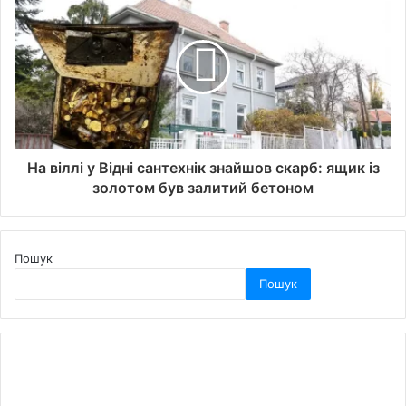
На віллі у Відні сантехнік знайшов скарб: ящик із
золотом був залитий бетоном
Пошук
Пошук