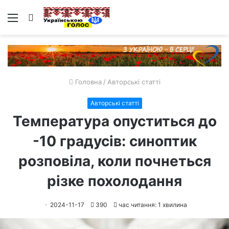
Меню
Пошук
Головна
/
Авторські статті
Авторські статті
Температура опуститься до
-10 градусів: синоптик
розповіла, коли почнеться
різке похолодання
2024-11-17
390
час читання: 1 хвилина