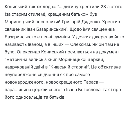
Кониський також додає: “… дитину хрестили 28 лютого
(за старим стилем), хрещеним батьком був
Моринецький посполитий Григорій Дяденко. Хрестив
священик Іван Базаринський”. Щодо ім’я священика
Базаринського є певні сумніви. У деяких джерелах його
називають Іваном, а в інших — Олексієм. Як би там не
було, Олександр Кониський посилається на документ
“метрична випись з книг Моринецької церкви,
надрукованій двічі в “Київській старині”. Це об’єктивне
неупереджене свідчення як про самого
новонародженого, новоохрещеного Тараса —
парафіянина церкви святого Івана Богослова, так і про
його односельців та батьків.