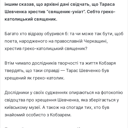
іншим сказав, що архівні дані свідчать, що Тараса
Шевченка хрестив “священик-уніат”. Себто греко-
католицький священик.
Багато хто відразу обурився б: та чи може так бути, щоб
поета, народженого на православній Черкащині,
хрестив греко-католицький священик?
Втім чимало дослідників творчості та життя Кобзаря
твердять, що таки справді — Тарас Шевченко був
хрещений як греко-католик.
Дослідники у своїх судженнях опираються на фотокопію
свідоцтва про хрещення Шевченка, яка зберігається у
київському музеї. А також на спогади тих, хто був
знайомий особисто з Кобзарем.