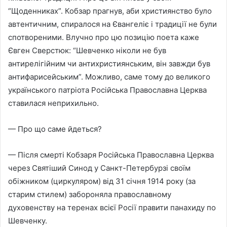
“Щоденниках”. Кобзар прагнув, аби християнство було
автентичним, спиралося на Євангеліє і традиції не були
спотвореними. Влучно про цю позицію поета каже
Євген Сверстюк: “Шевченко ніколи не був
антирелігійним чи антихристиянським, він завжди був
антифарисейським”. Можливо, саме тому до великого
українського патріота Російська Православна Церква
ставилася неприхильно.
— Про що саме йдеться?
— Після смерті Кобзаря Російська Православна Церква
через Святіший Синод у Санкт-Петербурзі своїм
обіжником (циркуляром) від 31 січня 1914 року (за
старим стилем) забороняла православному
духовенству на теренах всієї Росії правити панахиду по
Шевченку.