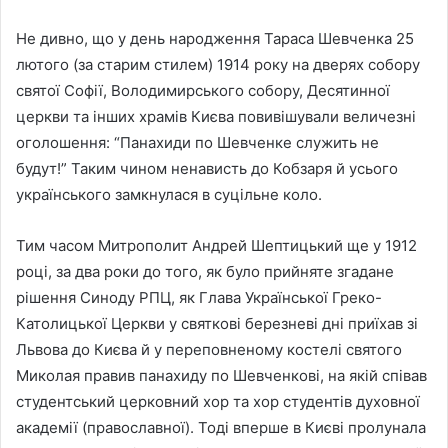
Не дивно, що у день народження Тараса Шевченка 25
лютого (за старим стилем) 1914 року на дверях собору
святої Софії, Володимирського собору, Десятинної
церкви та інших храмів Києва повивішували величезні
оголошення: “Панахиди по Шевченке служить не
будут!” Таким чином ненависть до Кобзаря й усього
українського замкнулася в суцільне коло.
Тим часом Митрополит Андрей Шептицький ще у 1912
році, за два роки до того, як було прийняте згадане
рішення Синоду РПЦ, як Глава Української Греко-
Католицької Церкви у святкові березневі дні приїхав зі
Львова до Києва й у переповненому костелі святого
Миколая правив панахиду по Шевченкові, на якій співав
студентський церковний хор та хор студентів духовної
академії (православної). Тоді вперше в Києві пролунала