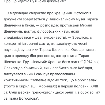
Про що йдеться у цьому документі?
– Є відповідне свідоцтво про хрещення. Фотокопія
документа зберігається у Національному музеї Тараса
Шевченка в Києві, — розповідає протоієрей Михаїл
Шевченків, доктор філософських наук, який
спеціалізується у шевченкознавстві. — Зрештою, є
конкретні історичні факти, які засвідчують чесні
науковці, сучасники Тараса Шевченка. Ось що пише з
цього приводу біограф поета, автор книги “Тарас
Шевченко-Гру-шівський: Хроніка його життя” (1914 рік)
Олександр Кониський, який особисто знав Кобзаря,
листувався з ним і сам був православним
християнином: “Запевне відомо теж, що в обох селах
(тобто в Кирилівці і Моринцях) в першій половині XVIII
ст. були церкви греко-католицької релігії, в обох во ім’я
св. Івана Богослова”.