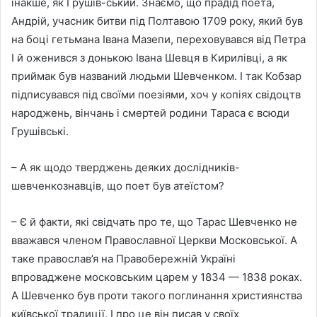
інакше, як Грушів-ський. Знаємо, що прадід поета,
Андрій, учасник битви під Полтавою 1709 року, який був
на боці гетьмана Івана Мазепи, переховувався від Петра
І й оженився з донькою Івана Шевця в Кирилівці, а як
приймак був названий людьми Шевченком. І так Кобзар
підписувався під своїми поезіями, хоч у копіях свідоцтв
народжень, вінчань і смертей родини Тараса є всюди
Грушівські.
– А як щодо тверджень деяких дослідників-
шевченкознавців, що поет був атеїстом?
– Є й факти, які свідчать про те, що Тарас Шевченко не
вважався членом Православної Церкви Московської. А
таке православ’я на Правобережній Україні
впроваджене московським царем у 1834 — 1838 роках.
А Шевченко був проти такого поглинання християнства
київської традиції. І про це він писав у своїх