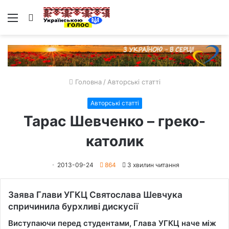
Меню
Пошук
Головна
/
Авторські статті
Авторські статті
Тарас Шевченко – греко-
католик
2013-09-24
864
3 хвилин читання
Заява Глави УГКЦ Святослава Шевчука
спричинила бурхливі дискусії
Виступаючи перед студентами, Глава УГКЦ наче між