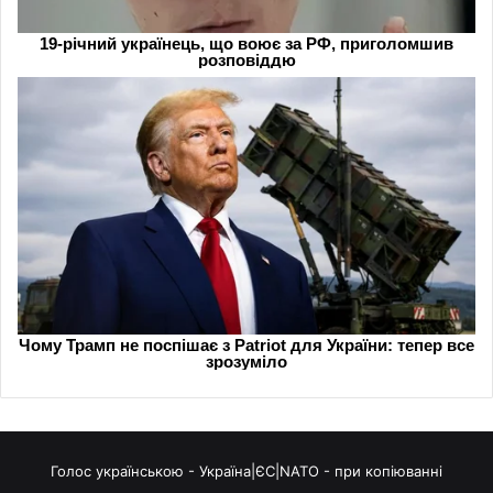
Голос українською - Україна|ЄС|NATO - при копіюванні