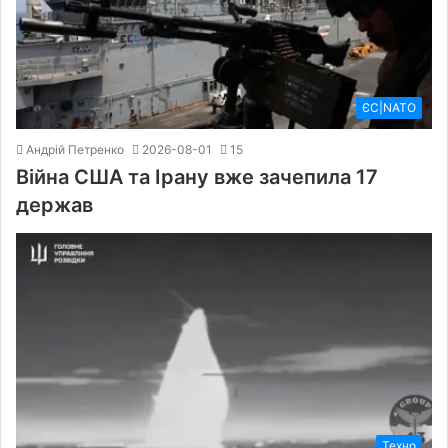
ЄС|NATO
Андрій Петренко
2026-08-01
15
Війна США та Ірану вже зачепила 17
держав
Техно