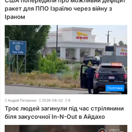
США попередили про можливий дефіцит
ракет для ППО Ізраїлю через війну з
Іраном
Політика
Андрій Петренко
2026-08-02
9
Троє людей загинули під час стрілянини
біля закусочної In-N-Out в Айдахо