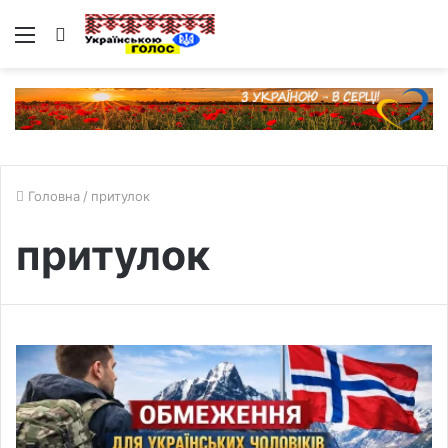
Меню
Пошук
Головна
/
притулок
притулок