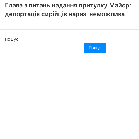
Глава з питань надання притулку Майєр:
депортація сирійців наразі неможлива
Пошук
Пошук