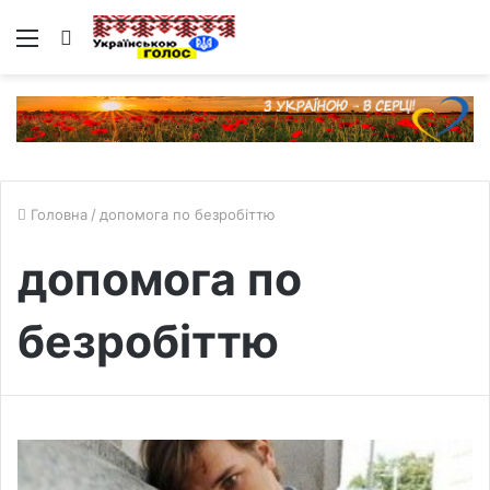
Меню
Пошук
Головна
/
допомога по безробіттю
допомога по
безробіттю