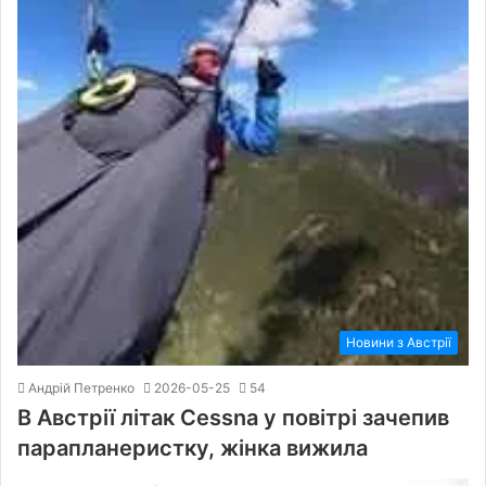
Новини з Австрії
Андрій Петренко
2026-05-25
54
В Австрії літак Cessna у повітрі зачепив
парапланеристку, жінка вижила