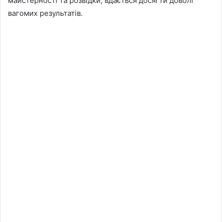
майстерності та розвідки, вдається досягти доволі
вагомих результатів.