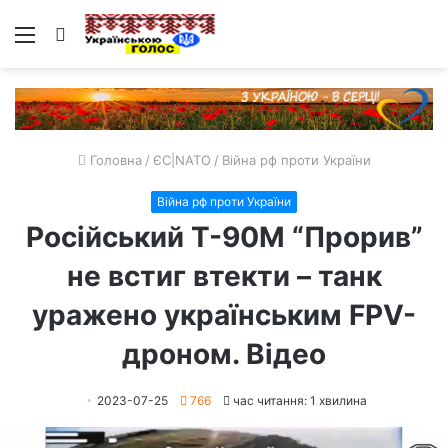
Меню
Пошук
Головна
/
ЄС|NATO
/
Війна рф проти України
Війна рф проти України
Російський Т-90М “Прорив”
не встиг втекти – танк
уражено українським FPV-
дроном. Відео
2023-07-25
766
час читання: 1 хвилина