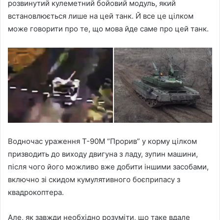
розвинутий кулеметний бойовий модуль, який
встановлюється лише на цей танк. Й все це цілком
може говорити про те, що мова йде саме про цей танк.
Водночас ураження Т-90М “Прорив” у корму цілком
призводить до виходу двигуна з ладу, зупин машини,
після чого його можливо вже добити іншими засобами,
включно зі скидом кумулятивного боєприпасу з
квадрокоптера.
Але, як завжди необхідно розуміти, що таке вдале