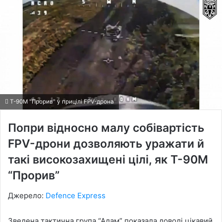
Т-90М "Прорив" у прицілі FPV-дрона
Попри відносно малу собівартість
FPV-дрони дозволяють уражати й
такі високозахищені цілі, як Т-90М
“Прорив”
Джерело:
Defence Express
Зведена тактична група “Адам” показала доволі цікавий