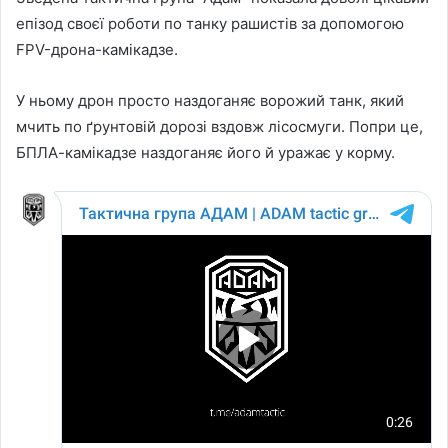
епізод своєї роботи по танку рашистів за допомогою
FPV-дрона-камікадзе.
У ньому дрон просто наздоганяє ворожий танк, який
мчить по ґрунтовій дорозі вздовж лісосмуги. Попри це,
БПЛА-камікадзе наздоганяє його й уражає у корму.