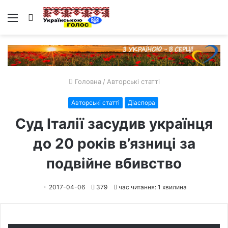
Меню
Пошук
Головна
/
Авторські статті
Авторські статті
Діаспора
Суд Італії засудив українця
до 20 років в’язниці за
подвійне вбивство
2017-04-06
379
час читання: 1 хвилина