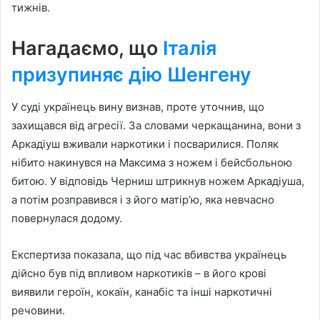
тижнів.
Нагадаємо, що
Італія
призупиняє дію Шенгену
У суді українець вину визнав, проте уточнив, що
захищався від агресії. За словами черкащанина, вони з
Аркадіуш вживали наркотики і посварилися. Поляк
нібито накинувся на Максима з ножем і бейсбольною
битою. У відповідь Черниш штрикнув ножем Аркадіуша,
а потім розправився і з його матір’ю, яка невчасно
повернулася додому.
Експертиза показала, що під час вбивства українець
дійсно був під впливом наркотиків – в його крові
виявили героїн, кокаїн, канабіс та інші наркотичні
речовини.