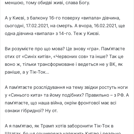
меншою, тому обидві живі, слава Богу.
А у Києві, з балкону 16-го поверху «випала» дівчина,
сьогодні, 17.02.2021, на смерть. А вчора, 16.02.2021, ще
одна дівчина «випала» з 14-го. Теж у Києві.
Ви розумієте про що мова? Це знову «гра». Пам‘ятаєте
отих от «Синіх китів», «Червоних сов» та інше? Так це
воно ж, тільки трансформоване і ведеться не у ВК, як
раніше, а у Тік-Ток…
А пам‘ятаєте розслідування на тему звідки ростуть ноги
у «Синього кита» та йому подібних? Правильно – з РФ. А
пам‘ятаєте, що наша війна, окрім фронтової має всі
ознаки гібридної? Ну от.
А я пам‘ятаю, як Трамп хотів заборонити Тік-Ток в
Штатах, бо ця соцмережа належить Китаю і реально