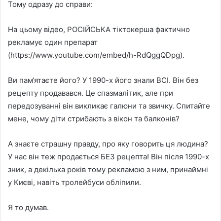
Тому одразу до справи:
На цьому відео, РОСІЙСЬКА тіктокерша фактично
рекламує один препарат
(https://www.youtube.com/embed/h-RdQggQDpg).
Ви пам‘ятаєте його? У 1990-х його знали ВСІ. Він без
рецепту продавався. Це спазмалітик, але при
передозуванні він викликає галюни та звичку. Спитайте
мене, чому діти стрибають з вікон та балконів?
А знаєте страшну правду, про яку говорить ця людина?
У нас він теж продається БЕЗ рецепта! Він після 1990-х
зник, а декілька років тому рекламою з ним, принаймні
у Києві, навіть тролейбуси обліпили.
Я то думав.