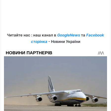
Читайте нас : наш канал в
GoogleNews
та
Facebook
сторінка
- Новини України