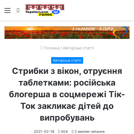
Меню
Пошук
Головна
/
Авторські статті
Авторські статті
Стрибки з вікон, отруєння
таблетками: російська
блогерша в соцмережі Тік-
Ток закликає дітей до
випробувань
2021-02-18
404
2 хвилин читання