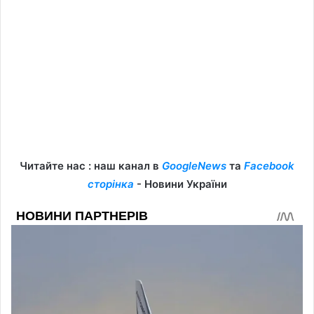
Читайте нас : наш канал в
GoogleNews
та
Facebook
сторінка
- Новини України