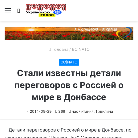
Меню
Пошук
Головна
/
ЄС|NATO
ЄС|NATO
Стали известны детали
переговоров с Россией о
мире в Донбассе
2014-09-29
366
час читання: 1 хвилина
Детали переговоров с Россией о мире в Донбассе, по
данным источника “Цензор.Нет”. Украина не отдаст