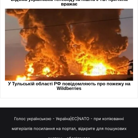
Голос українською - Україна|ЄС|NATO - при копіюванні
матеріалів посилання на портал, відкрите для пошукових