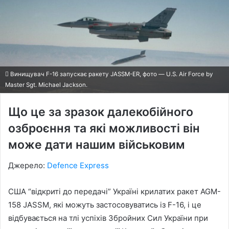
Винищувач F-16 запускає ракету JASSM-ER, фото — U.S. Air Force by
Master Sgt. Michael Jackson.
Що це за зразок далекобійного
озброєння та які можливості він
може дати нашим військовим
Джерело:
Defence Express
США “відкриті до передачі” Україні крилатих ракет AGM-
158 JASSM, які можуть застосовуватись із F-16, і це
відбувається на тлі успіхів Збройних Сил України при