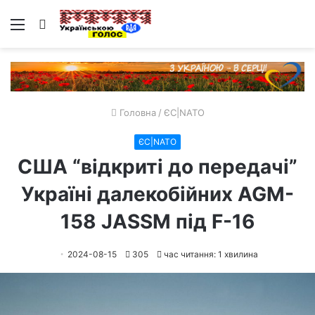
Меню
Пошук
Головна
/
ЄС|NATO
ЄС|NATO
США “відкриті до передачі”
Україні далекобійних AGM-
158 JASSM під F-16
2024-08-15
305
час читання: 1 хвилина