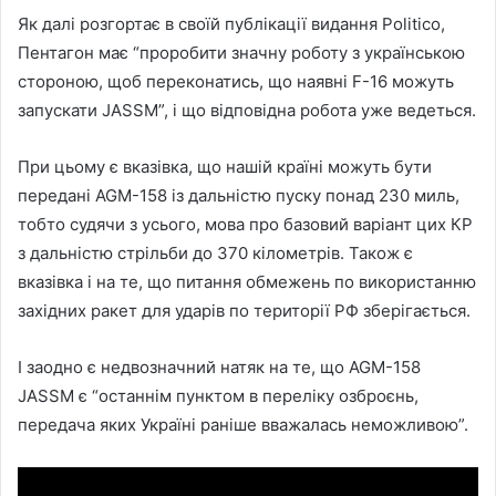
Як далі розгортає в своїй публікації видання Politico,
Пентагон має “проробити значну роботу з українською
стороною, щоб переконатись, що наявні F-16 можуть
запускати JASSM”, і що відповідна робота уже ведеться.
При цьому є вказівка, що нашій країні можуть бути
передані AGM-158 із дальністю пуску понад 230 миль,
тобто судячи з усього, мова про базовий варіант цих КР
з дальністю стрільби до 370 кілометрів. Також є
вказівка і на те, що питання обмежень по використанню
західних ракет для ударів по території РФ зберігається.
І заодно є недвозначний натяк на те, що AGM-158
JASSM є “останнім пунктом в переліку озброєнь,
передача яких Україні раніше вважалась неможливою”.