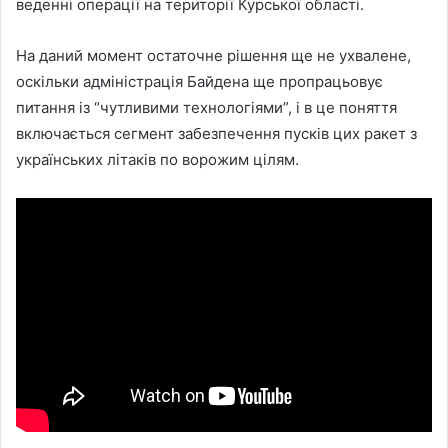
веденні операції на території Курської області.
На даний момент остаточне рішення ще не ухвалене,
оскільки адміністрація Байдена ще пропрацьовує
питання із “чутливими технологіями”, і в це поняття
включається сегмент забезпечення пусків цих ракет з
українських літаків по ворожим цілям.