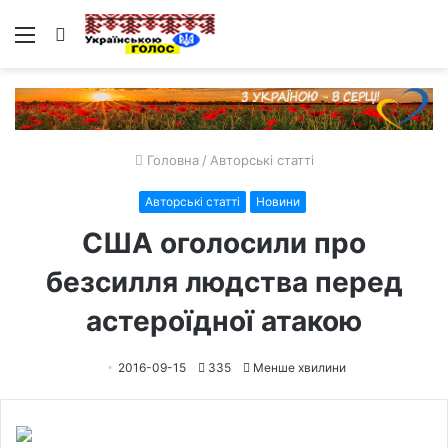
Меню
Пошук
Головна
/
Авторські статті
Авторські статті
Новини
США оголосили про
безсилля людства перед
астероїдної атакою
2016-09-15
335
Менше хвилини