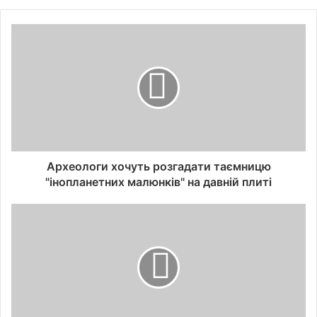
Археологи хочуть розгадати таємницю
"інопланетних малюнків" на давній плиті