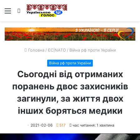
Меню
Пошук
Головна
/
ЄС|NATO
/
Війна рф проти України
Війна рф проти України
Сьогодні від отриманих
поранень двоє захисників
загинули, за життя двох
інших боряться медики
2021-02-06
517
час читання: 1 хвилина