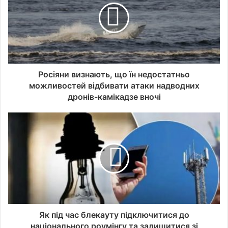
Росіяни визнають, що їн недостатньо
можливостей відбивати атаки надводних
дронів-камікадзе вночі
Як під час блекауту підключитися до
національного роумінгу та залишитися зі