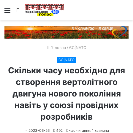
Меню
Пошук
Головна
/
ЄС|NATO
ЄС|NATO
Скільки часу необхідно для
створення вертолітного
двигуна нового покоління
навіть у союзі провідних
розробників
2023-06-26
492
час читання: 1 хвилина