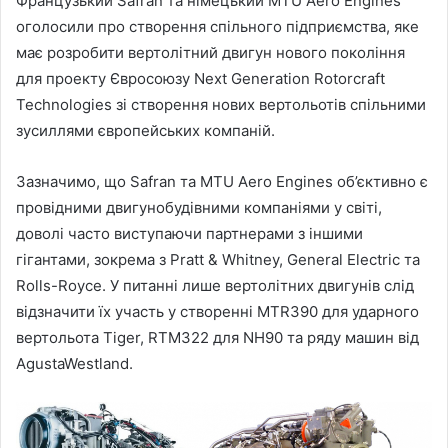
Французький Safran та німецький MTU Aero Engines
оголосили про створення спільного підприємства, яке
має розробити вертолітний двигун нового покоління
для проекту Євросоюзу Next Generation Rotorcraft
Technologies зі створення нових вертольотів спільними
зусиллями європейських компаній.
Зазначимо, що Safran та MTU Aero Engines об’єктивно є
провідними двигунобудівними компаніями у світі,
доволі часто виступаючи партнерами з іншими
гігантами, зокрема з Pratt & Whitney, General Electric та
Rolls-Royce. У питанні лише вертолітних двигунів слід
відзначити їх участь у створенні MTR390 для ударного
вертольота Tiger, RTM322 для NH90 та ряду машин від
AgustaWestland.