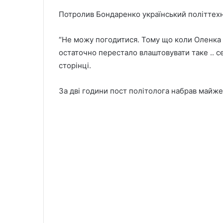
Потролив Бондаренко український політтех
“Не можу погодитися. Тому що коли Оленка б
остаточно перестало влаштовувати таке .. се
сторінці.
За дві години пост політолога набрав майже