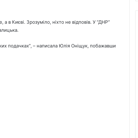
, а в Києві. Зрозуміло, ніхто не відповів. У “ДНР”
алицька.
ьких подачках”, – написала Юлія Оніщук, побажавши