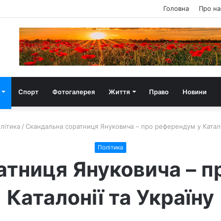
Головна
Про на
Спорт
Фотогалерея
Життя
Право
Новини
літика
/
Скандальна соратниця Януковича – про референдум у Катало
Політика
атниця Януковича – п
Каталонії та Україну