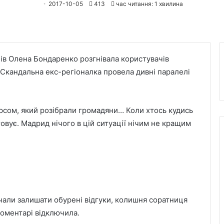
2017-10-05
413
час читання: 1 хвилина
нів Олена Бондаренко розгнівала користувачів
 Скандальна екс-регіоналка провела дивні паралелі
курсом, який розібрали громадяни… Коли хтось кудись
овує. Мадрид нічого в цій ситуації нічим не кращим
очали залишати обурені відгуки, колишня соратниця
коментарі відключила.