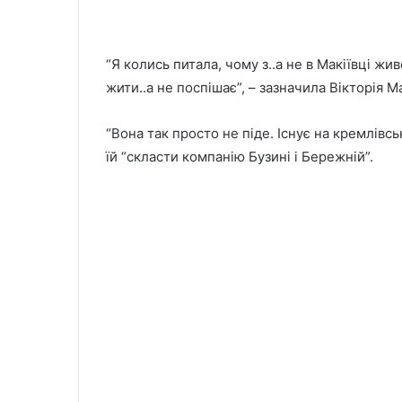
“Я колись питала, чому з..а не в Макіївці живе
жити..а не поспішає”, – зазначила Вікторія М
“Вона так просто не піде. Існує на кремлівс
їй “скласти компанію Бузині і Бережній”.