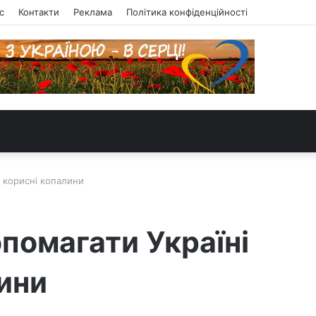
с
Контакти
Реклама
Політика конфіденційності
а корисні копалини
помагати Україні
лини