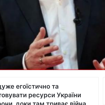
дуже егоїстично та
товувати ресурси України
рони, доки там триває війна.