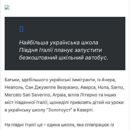
Найбільша українська школа
Півдня Італії планує запустити
безкоштовний шкільний автобус.
Батьки, здебільшого українські іммігранти, із Ачера,
Неаполь, Сан Джузеппе Везуаіано, Аверса, Нола, Sarno,
Mercato San Severino, Arpaia, вілла Літерно та інших
міст південної Італії, щонеділі привозять дітей на уроки
в українську школу “Золотоуст” в Казерті.
На півдні Італії це – єдина школа, яка співпрацює із