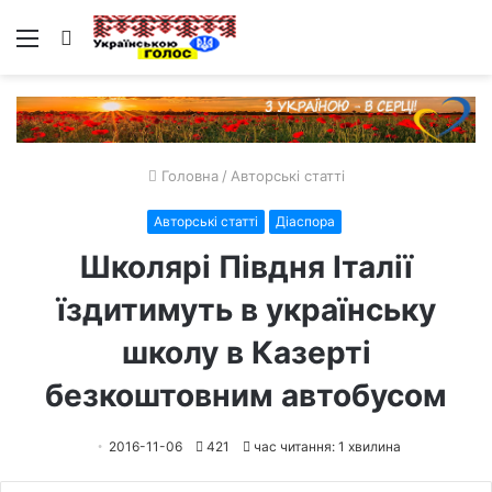
Меню
Пошук
Головна
/
Авторські статті
Авторські статті
Діаспора
Школярі Півдня Італії
їздитимуть в українську
школу в Казерті
безкоштовним автобусом
2016-11-06
421
час читання: 1 хвилина