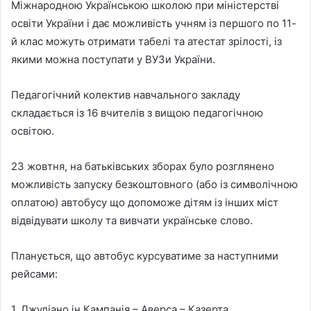
Міжнародною Українською школою при міністерстві
освіти України і дає можливість учням із першого по 11-
й клас можуть отримати табелі та атестат зрілості, із
якими можна поступати у ВУЗи України.
Педагогічний колектив навчального закладу
складається із 16 вчителів з вищою педагогічною
освітою.
23 жовтня, на батьківських зборах було розглянено
можливість запуску безкоштовного (або із символічною
оплатою) автобусу що допоможе дітям із інших міст
відвідувати школу та вивчати українське слово.
Планується, що автобус курсуватиме за наступними
рейсами:
1. Джуліано ін Кампанія – Аверса – Казерта.