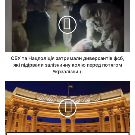
СБУ та Нацполіція затримали диверсантів фсб,
які підірвали залізничну колію перед потягом
Укрзалізниці